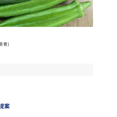
産者)
提案