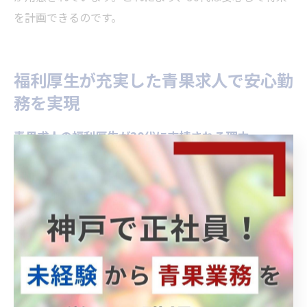
を計画できるのです。
福利厚生が充実した青果求人で安心勤
務を実現
青果求人の福利厚生が30代に支持される理由
青果求人の福利厚生が30代に支持されるのは、安定した
生活基盤を提供し、仕事と家庭の両立を可能にするため
です。特に兵庫県の青果業界では、健康保険や有給休暇
の充実、育児支援制度などが整っているため、30代の働
き盛り世代に安心感を与えています。これにより、長期
的なキャリア形成が期待できる環境が整っているので
す。