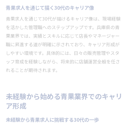
青果求人が30代の生活を充実させる理由
青果求人を通じて描く30代のキャリア像
キャリアアップが目指せる青果業界の特徴とは
青果求人を通じて30代が描けるキャリア像は、現場経験
青果求人で目指す30代のキャリアアップ術
を活かした管理職へのステップアップです。兵庫県の青
キャリア形成に強い青果求人の特徴を解説
果業界では、実績とスキルに応じて店長やマネージャー
青果求人でスキルアップできる理由とは
職に昇進する道が明確に示されており、キャリア形成が
30代が青果求人で描く成長のステップ
しやすい環境です。具体的には、日々の販売管理やスタ
ッフ育成を経験しながら、将来的に店舗運営全般を任さ
青果求人で店長職を目指すためのポイント
れることが期待されます。
青果求人が提供するキャリアアップ環境
30代の転職成功例に学ぶ青果求人の選び方
青果求人で転職成功した30代の選び方とは
未経験から始める青果業界でのキャリ
30代が青果求人選びで重視すべきポイント
ア形成
青果求人で失敗しない職場選びのコツ
未経験から青果求人に挑戦する30代の一歩
青果求人選びで自分に合う職場を見つける