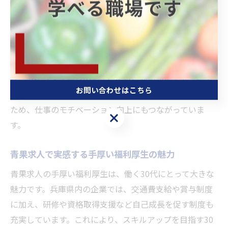
30代に嬉しい青果求人の福利厚生内容とは
30代に嬉しい福利厚生としては、家族手当や育児休暇制
度、定期健康診断の実施などが挙げられます。兵庫県の
青果求人では、これらの制度がしっかり整備されてお
り、ライフステージの変化に柔軟に対応可能です。例え
お問い合わせはこちら
ば、子育て中の社員が安心して働ける環境が整っている
ため、仕事のモチベーション向上にもつながっていま
お問い合わせはこちら
す。
青果求人で実感する手厚い福利厚生の魅力
青果求人の手厚い福利厚生は、働く30代にとって大きな
魅力です。兵庫県内の企業では、交通費支給や賞与制度
に加え、研修や資格取得支援など自己成長を促す制度も
充実しています。これにより、スキルアップを目指す30