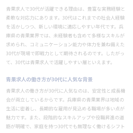
青果求人で未経験者が成長できるサポート
青果求人で30代が活躍できる理由は、豊富な実務経験と
体制
柔軟な対応力にあります。30代はこれまでの社会人経験
を活かしつつ、新しい環境に適応しやすい年代です。兵
青果求人で経験ゼロからキャリアを築く秘
庫県の青果業界では、未経験者も含めて多様なスキルが
訣
求められ、コミュニケーション能力や体力を兼ね備えた
30代未経験者が青果求人で得る新たなスキ
30代が現場で即戦力として期待されるのです。したがっ
ル
て、30代は青果求人で活躍しやすい層といえます。
青果求人が未経験者を受け入れる理由とは
未経験スタートで広がる青果求人の可能性
青果求人の働き方が30代に人気な背景
安定した職を求める30代に青果求人が人気の理
青果求人の働き方が30代に人気なのは、安定性と成長機
由
会が両立しているからです。兵庫県の青果業界は地域の
青果求人が30代に安定をもたらすポイント
生活に密着し、長期的な雇用が見込める職場が多い点が
30代が青果求人に安心感を抱く背景とは
魅力です。また、段階的なスキルアップや役職昇進の道
青果求人が安定志向の30代に選ばれる理由
筋が明確で、家庭を持つ30代でも無理なく働けるシフト