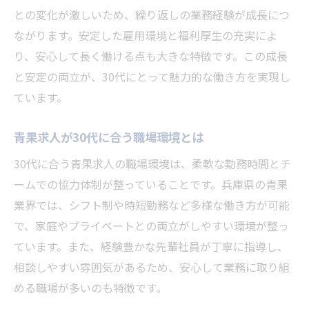
との変化が激しいため、繰り返しの業務経験が成長につ
事例
ながります。安定した雇用環境と福利厚生の充実によ
青果求人現場での30代の活躍シーンを紹介
り、安心して長く働ける点も大きな特徴です。この成長
青果求人を通じて成長した30代の声とは
と安定の両立が、30代にとって魅力的な働き方を実現し
現場で輝く30代の青果求人成功ストーリー
ています。
青果求人でキャリアを築いた30代の実例集
ワークライフバランスを叶える青果求人の探し
青果求人が30代に合う職場環境とは
方
30代に合う青果求人の職場環境は、柔軟な勤務時間とチ
青果求人で叶える30代のワークライフバラ
ームでの協力体制が整っていることです。兵庫県の青果
ンス
業界では、シフト制や時短勤務など多様な働き方が可能
30代が青果求人を選ぶ際の働き方ポイント
で、家庭やプライベートとの両立がしやすい環境が整っ
ています。また、経験豊かな先輩社員が丁寧に指導し、
青果求人で実現する理想の生活リズムとは
相談しやすい雰囲気があるため、安心して業務に取り組
ワークライフバランス重視の青果求人選び
める職場が多いのも特徴です。
青果求人で柔軟な働き方を見つけるコツ