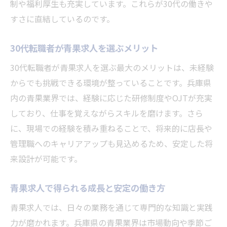
青果求人の安定した環境が30代を支える
制や福利厚生も充実しています。これらが30代の働きや
すさに直結しているのです。
30代に支持される青果求人の安定性とは
安定した青果求人で30代が築く将来設計
30代転職者が青果求人を選ぶメリット
福利厚生が充実した青果求人で安心勤務を実現
30代転職者が青果求人を選ぶ最大のメリットは、未経験
青果求人の福利厚生が30代に支持される理
からでも挑戦できる環境が整っていることです。兵庫県
由
内の青果業界では、経験に応じた研修制度やOJTが充実
30代に嬉しい青果求人の福利厚生内容とは
しており、仕事を覚えながらスキルを磨けます。さら
青果求人で実感する手厚い福利厚生の魅力
に、現場での経験を積み重ねることで、将来的に店長や
福利厚生充実の青果求人がもたらす安心感
管理職へのキャリアアップも見込めるため、安定した将
青果求人ならではの働きやすさと福利厚生
来設計が可能です。
青果求人で得られる安心の職場環境づくり
青果求人で得られる成長と安定の働き方
青果の現場で成長する30代の実例紹介
青果求人では、日々の業務を通じて専門的な知識と実践
青果求人で成長した30代のリアルな体験談
力が磨かれます。兵庫県の青果業界は市場動向や季節ご
30代が青果求人で実現したキャリアアップ