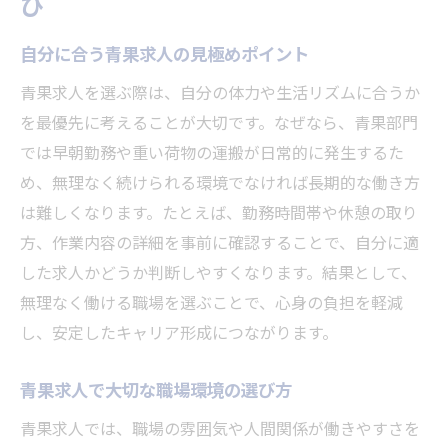
び
未経験から青果求人に挑戦する安心感
自分に合う青果求人の見極めポイント
青果求人で学べる基本作業とやりがい
青果求人が未経験者に人気の理由とは
青果求人を選ぶ際は、自分の体力や生活リズムに合うか
を最優先に考えることが大切です。なぜなら、青果部門
青果求人で身につくスキルと成長実感
では早朝勤務や重い荷物の運搬が日常的に発生するた
青果求人の現場で感じる仕事の面白さ
め、無理なく続けられる環境でなければ長期的な働き方
未経験歓迎の青果求人を選ぶコツ
は難しくなります。たとえば、勤務時間帯や休憩の取り
青果求人が気になる方への仕事内容ガイド
方、作業内容の詳細を事前に確認することで、自分に適
青果求人で担当する主な業務内容解説
した求人かどうか判断しやすくなります。結果として、
青果求人の一日の流れと作業イメージ
無理なく働ける職場を選ぶことで、心身の負担を軽減
青果求人の仕事内容を具体的に知る方法
し、安定したキャリア形成につながります。
青果求人で必要なスキルや資格とは
青果求人で大切な職場環境の選び方
青果求人と他部門の違いを理解しよう
青果求人では、職場の雰囲気や人間関係が働きやすさを
青果求人のリアルな現場の声を紹介