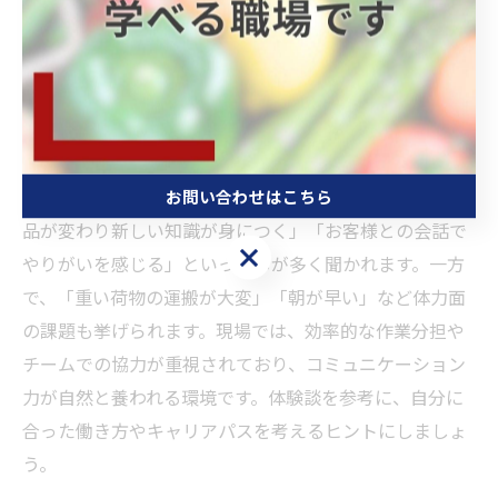
め、やりがいを感じやすい職場です。自分の適性や希望
を踏まえて、青果部門ならではの特性を理解した上で応
募することが大切です。
青果求人のリアルな現場の声を紹介
実際に青果求人で働くスタッフからは、「季節ごとに商
お問い合わせはこちら
品が変わり新しい知識が身につく」「お客様との会話で
お問い合わせはこちら
やりがいを感じる」といった声が多く聞かれます。一方
で、「重い荷物の運搬が大変」「朝が早い」など体力面
の課題も挙げられます。現場では、効率的な作業分担や
チームでの協力が重視されており、コミュニケーション
力が自然と養われる環境です。体験談を参考に、自分に
合った働き方やキャリアパスを考えるヒントにしましょ
う。