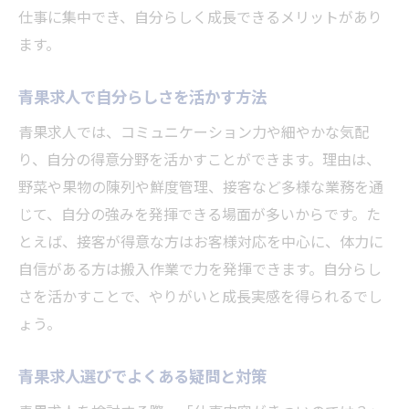
青果求人でモチベーションを高める方法
仕事に集中でき、自分らしく成長できるメリットがあり
青果求人で安心して働くためのポイント
ます。
青果求人で安心して働くための基準とは
青果求人で自分らしさを活かす方法
青果求人で職場の人間関係を良好に保つ
青果求人では、コミュニケーション力や細やかな気配
青果求人で長く続けるための健康管理術
り、自分の得意分野を活かすことができます。理由は、
青果求人で自分に合う働き方を見つける
野菜や果物の陳列や鮮度管理、接客など多様な業務を通
青果求人で採用されやすいポイント解説
じて、自分の強みを発揮できる場面が多いからです。た
青果求人の不安を解消する実践的アドバイ
とえば、接客が得意な方はお客様対応を中心に、体力に
ス
自信がある方は搬入作業で力を発揮できます。自分らし
スーパー青果に向いている人の特徴とは
さを活かすことで、やりがいと成長実感を得られるでし
青果求人に向いている人の共通点とは
ょう。
青果求人で活躍できる人の特徴を紹介
青果求人選びでよくある疑問と対策
青果求人で求められる資質とスキル