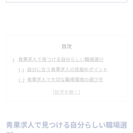
目次
青果求人で見つける自分らしい職場選び
自分に合う青果求人の見極めポイント
青果求人で大切な職場環境の選び方
青果求人の働きやすさを重視する理由
青果求人で自分らしさを活かす方法
青果求人選びでよくある疑問と対策
青果求人で理想のキャリアを築くには
青果求人で見つける自分らしい職場選
未経験から始める青果スタッフの魅力