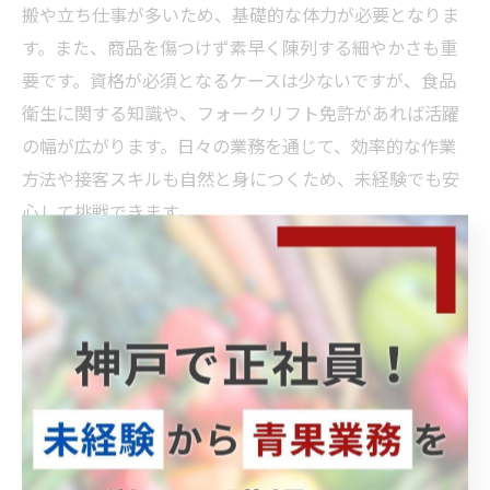
搬や立ち仕事が多いため、基礎的な体力が必要となりま
す。また、商品を傷つけず素早く陳列する細やかさも重
要です。資格が必須となるケースは少ないですが、食品
衛生に関する知識や、フォークリフト免許があれば活躍
の幅が広がります。日々の業務を通じて、効率的な作業
方法や接客スキルも自然と身につくため、未経験でも安
心して挑戦できます。
青果求人と他部門の違いを理解しよう
青果求人と他部門の大きな違いは、鮮度管理の徹底と重
い商品の取り扱いが中心である点です。生鮮食品を扱う
ため、細かな品質チェックや迅速な品出しが求められま
す。他部門よりも季節や天候の影響を受けやすく、日々
の変化に柔軟に対応する必要があります。さらに、青果
部門は売場づくりの工夫や旬の知識が売上に直結するた