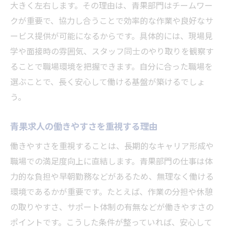
大きく左右します。その理由は、青果部門はチームワー
体力や人間関係に悩むなら青果求人を考える
クが重要で、協力し合うことで効率的な作業や良好なサ
青果求人で体力的な負担を減らす工夫
ービス提供が可能になるからです。具体的には、現場見
青果求人で人間関係が不安な人の対策
学や面接時の雰囲気、スタッフ同士のやり取りを観察す
青果求人の「きつい」イメージの実態
ることで職場環境を把握できます。自分に合った職場を
青果求人で快適な職場を見つける方法
選ぶことで、長く安心して働ける基盤が築けるでしょ
青果求人で起こりがちな悩みと解決例
う。
青果求人で無理なく働くための注意点
青果求人の働きやすさを重視する理由
青果部門で働くやりがいと成長の秘訣
働きやすさを重視することは、長期的なキャリア形成や
青果求人で感じられるやりがいの本質
職場での満足度向上に直結します。青果部門の仕事は体
青果求人で成長できる職場環境の特徴
力的な負担や早朝勤務などがあるため、無理なく働ける
青果求人がキャリアアップに繋がる理由
環境であるかが重要です。たとえば、作業の分担や休憩
青果求人で得られるスキルと経験値
の取りやすさ、サポート体制の有無などが働きやすさの
青果求人で充実感を得る働き方の工夫
ポイントです。こうした条件が整っていれば、安心して