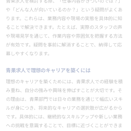
青果求人で自分の適性を判断する方法
青果求人を検討する際、「仕事内容がきついのでは？」
や「どんな人が向いているのか？」という疑問がよくあ
青果求人でよくある向き不向きの見分け方
ります。これらは、業務内容や現場の実態を具体的に知
青果求人にチャレンジすべき人の傾向
ることで解決できます。たとえば、実際のスタッフの声
青果求人を選ぶときに押さえたい注意点
や現場見学を通じて、作業内容や雰囲気を把握する方法
青果求人選びで失敗しないポイント解説
が有効です。疑問を事前に解消することで、納得して応
青果求人で注意すべき職場環境の特徴
募しやすくなります。
青果求人でよくあるトラブル事例と対策
青果求人で理想のキャリアを築くには
青果求人の労働条件をしっかり確認しよう
青果求人選びで必ずチェックしたい項目
理想のキャリアを築くためには、青果求人での経験を積
青果求人の口コミや体験談を活用する方法
み重ね、自分の強みや興味を伸ばすことが大切です。そ
の理由は、青果部門では日々の業務を通じて幅広いスキ
ルが身につき、将来的なキャリアの選択肢が広がるから
です。具体的には、継続的なスキルアップや新しい業務
への挑戦を意識することで、目標に近づくことができま