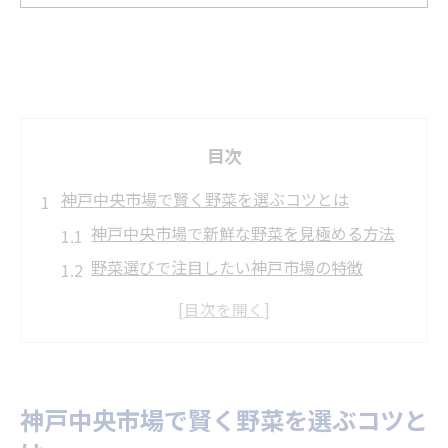
目次
神戸中央市場で賢く野菜を選ぶコツとは
神戸中央市場で新鮮な野菜を見極める方法
野菜選びで注目したい神戸市場の特徴
神戸中央市場の野菜選びで失敗しないポイ
ント
旬を逃さない神戸中央市場の賢い活用術
神戸中央市場で美味しい野菜を手に入れる
神戸中央市場で賢く野菜を選ぶコツと
コツ