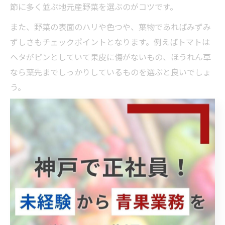
節に多く並ぶ地元産野菜を選ぶのがコツです。
また、野菜の表面のハリや色つや、葉物であればみずみ
ずしさもチェックポイントとなります。例えばトマトは
ヘタがピンとしていて果皮に傷がないもの、ほうれん草
なら葉先までしっかりしているものを選ぶと良いでしょ
う。
迷った時は他のお客様がどの野菜を手に取っているか観
察したり、店頭のPOPやおすすめ表示にも注目してみて
ください。こうした工夫を取り入れることで、神戸中央
市場で失敗しない野菜選びが実現できます。
市場スタッフに聞く神戸野菜のおすすめ情報
神戸中央市場のスタッフは、地元・神戸ならではの野菜
や、その時期に一番美味しい品種の情報を熟知していま