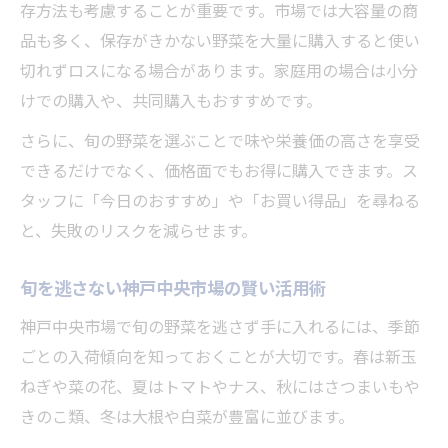
一般開放で味わう神戸中央市場の野菜体験
存方法も考慮することが重要です。市場では大容量の商
神戸中央市場一般開放日限定の野菜の魅力
品も多く、保存がきかない野菜を大量に購入すると使い
切れずロスになる場合があります。家庭用の場合は小分
神戸中央市場のイベントで新鮮野菜を体験
けでの購入や、共同購入もおすすめです。
しよう
一般開放時に神戸野菜を堪能するおすすめ
さらに、旬の野菜を選ぶことで味や栄養価の高さを享受
方法
できるだけでなく、価格面でもお得に購入できます。ス
タッフに「今日のおすすめ」や「お買い得品」を尋ねる
と、失敗のリスクを減らせます。
旬を逃さない神戸中央市場の賢い活用術
神戸中央市場で旬の野菜を逃さず手に入れるには、季節
ごとの入荷傾向を知っておくことが大切です。春は新玉
ねぎや菜の花、夏はトマトやナス、秋にはさつまいもや
きのこ類、冬は大根や白菜が豊富に並びます。