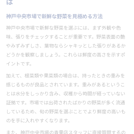
は
旬の野菜が揃う神戸中央市場の魅力
神戸中央市場で味わう旬の野菜の魅力
神戸中央市場で新鮮な野菜を見極める方法
旬野菜を楽しむなら神戸中央市場がおすす
神戸中央市場で新鮮な野菜を選ぶには、まず外観や色
め
味、張りをチェックすることが重要です。野菜表面の艶
神戸中央市場の旬野菜で季節感を味わう方
やみずみずしさ、葉物ならシャキッとした張りがあるか
法
どうかを観察しましょう。これらは鮮度の高さを示すポ
神戸の中央市場で旬の野菜に出会う楽しみ
イントです。
方
加えて、根菜類や果菜類の場合は、持ったときの重みを
市場でしか手に入らない神戸の旬野菜を探
感じるものが良品とされています。重みがあるというこ
そう
とは水分をしっかり含み、収穫から時間が経っていない
野菜選びに迷ったときの神戸市場活用術
証拠です。市場では出荷されたばかりの野菜が多く流通
しているため、旬の野菜を選ぶことでより鮮度の高いも
神戸中央市場で迷った時の野菜選びの工夫
のを手に入れやすくなります。
市場スタッフに聞く神戸野菜のおすすめ情
報
また、神戸中央市場の青果店スタッフに直接質問するの