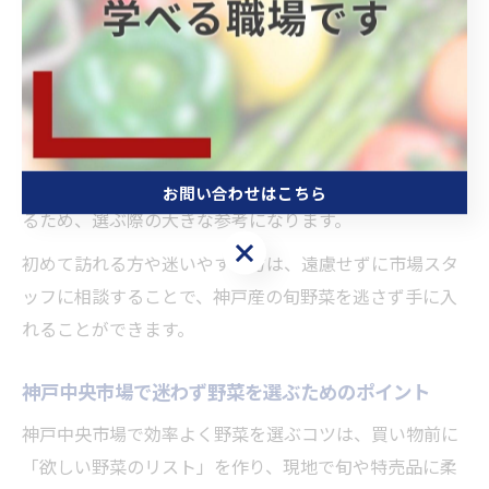
す。例えば春は新玉ねぎやキャベツ、夏はトマトやピー
マン、秋冬は根菜類や葉物野菜が豊富に揃います。
スタッフに声をかければ、入荷したばかりの新鮮な青果
や、その日の特価品、保存方法やおすすめの調理法まで
丁寧に教えてもらえます。実際に「今朝入荷したばかり
のほうれん草は甘みが強い」といったリアルな声も聞け
お問い合わせはこちら
るため、選ぶ際の大きな参考になります。
お問い合わせはこちら
初めて訪れる方や迷いやすい方は、遠慮せずに市場スタ
ッフに相談することで、神戸産の旬野菜を逃さず手に入
れることができます。
神戸中央市場で迷わず野菜を選ぶためのポイント
神戸中央市場で効率よく野菜を選ぶコツは、買い物前に
「欲しい野菜のリスト」を作り、現地で旬や特売品に柔