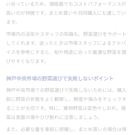
神戸中央市場で初めて野菜を買うときの流
い合っているため、価格面でもコストパフォーマンスが
れ
高いのが特徴です。まとめ買いや共同購入にも適してい
初心者でも安心の神戸中央市場野菜選びガ
ます。
イド
市場内の活気やスタッフの知識も、野菜選びをサポート
神戸中央市場の野菜売り場を上手に使うコ
してくれます。迷ったときは市場スタッフによるアドバ
ツ
イスを参考にすると、旬や用途に合った最適な野菜を選
神戸の中央市場で気軽に野菜を選ぶポイン
びやすくなります。
ト
神戸中央市場の野菜選びで失敗しないポイント
神戸中央市場で安心して野菜を探すための
工夫
神戸中央市場での野菜選びで失敗しないためには、購入
一般開放時に体験したい神戸中央市場の新鮮野
前に野菜の状態をよく観察し、鮮度や傷みをチェックす
菜
ることが大切です。特に、葉物野菜は変色やしおれ、根
菜は表面の傷やひび割れに注意しましょう。
神戸中央市場の一般開放で新鮮野菜を楽し
む
また、必要な量を事前に把握し、まとめ買いの場合は保