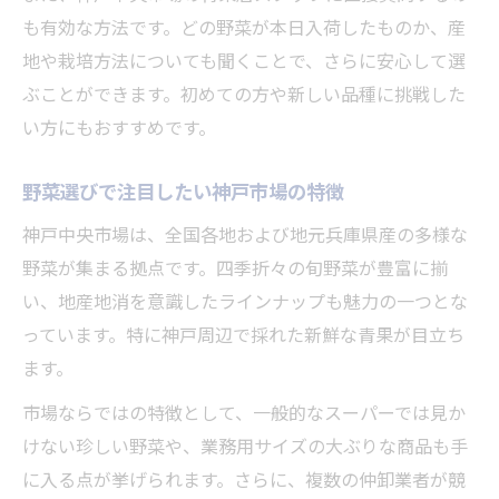
神戸中央市場で迷わず野菜を選ぶためのポ
も有効な方法です。どの野菜が本日入荷したものか、産
イント
地や栽培方法についても聞くことで、さらに安心して選
ぶことができます。初めての方や新しい品種に挑戦した
野菜選びに困ったら神戸中央市場で相談し
い方にもおすすめです。
よう
神戸市場のイベントを活用した野菜選びの
野菜選びで注目したい神戸市場の特徴
コツ
神戸中央市場は、全国各地および地元兵庫県産の多様な
地元産を楽しむなら神戸中央市場で決まり
野菜が集まる拠点です。四季折々の旬野菜が豊富に揃
神戸産野菜を味わうなら中央市場へ行こう
い、地産地消を意識したラインナップも魅力の一つとな
地産地消を実践できる神戸中央市場の魅力
っています。特に神戸周辺で採れた新鮮な青果が目立ち
神戸の新鮮野菜を中央市場で楽しむ方法
ます。
神戸中央市場で地元野菜を選ぶメリット
市場ならではの特徴として、一般的なスーパーでは見か
地元の旬野菜を神戸中央市場で発見しよう
けない珍しい野菜や、業務用サイズの大ぶりな商品も手
初めてでも安心な神戸中央市場の野菜探し
に入る点が挙げられます。さらに、複数の仲卸業者が競