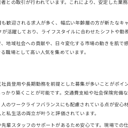
業者との取引が行われています。これにより、安定した業
神戸の現場で求められるスキルと心得
未経験から神戸中央市場で安定就職
層も歓迎される求人が多く、幅広い年齢層の方が新たなキ
未経験者が神戸中央市場求人で活躍できる理由
ッフが活躍しており、ライフスタイルに合わせたシフトや勤
野菜求人で未経験歓迎の体制を詳しく解説
で、地域社会への貢献や、日々変化する市場の動きを肌で
安定就職を目指す方に青果求人が最適な理由
ける職場として高い人気を集めています。
神戸中央市場求人の研修とサポート体制
初めての青果現場で安心して働くために
青果流通に関われる神戸の求人最新情報
正社員登用や長期勤務を前提とした募集が多いことがポイ
神戸中央市場の野菜流通求人の特徴を解説
しっかり築くことが可能です。交通費支給や社会保険完備な
青果流通現場で得られる経験とスキル
く人のワークライフバランスにも配慮されている点が安心
最新の青果求人情報を神戸でチェック
入と私生活の両立が叶うと評価されています。
中央市場求人の応募ポイントと選び方
や先輩スタッフのサポートがあるため安心です。現場での
野菜流通業界の動向と神戸の求人事情