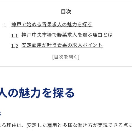
目次
神戸で始める青果求人の魅力を探る
神戸中央市場で野菜求人を選ぶ理由とは
安定雇用が叶う青果の求人ポイント
野菜流通の現場で感じる仕事の魅力
神戸の青果求人が人気の背景を解説
中央市場の野菜求人に求められる人物像
野菜を扱う中央市場の現場仕事体験
人の魅力を探る
神戸中央市場での野菜現場作業の流れ
青果仕分け現場で体験できるやりがい
は
中央市場本場の野菜作業の一日を紹介
れる理由は、安定した雇用と多様な働き方が実現できる点
野菜に携わる仕事で得られる成長実感