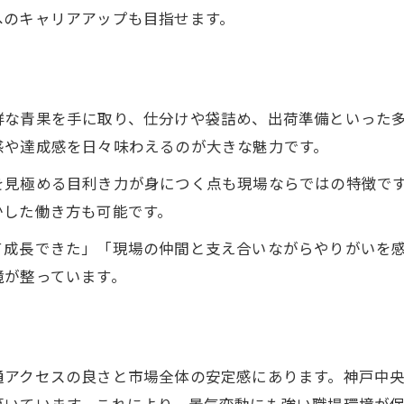
へのキャリアアップも目指せます。
仕分け作業で感じる野菜のやりがい発見
青果仕分け作業で野菜に触れる喜びとは
神戸中央市場の仕分け現場での工夫と魅力
鮮な青果を手に取り、仕分けや袋詰め、出荷準備といった
野菜仕分け求人が人気の理由を徹底解説
感や達成感を日々味わえるのが大きな魅力です。
仕分け作業のやりがいとキャリアの広がり
神戸で青果仕分けの現場経験を積む価値
を見極める目利き力が身につく点も現場ならではの特徴で
かした働き方も可能です。
キャリアアップへ青果現場で新たな一歩を
神戸中央市場の青果求人で目指す成長
お問い合わせはこちら
お問い合わせはこちら
て成長できた」「現場の仲間と支え合いながらやりがいを
境が整っています。
野菜現場仕事がキャリアアップに繋がる理由
青果求人でキャリア形成を実現する方法
現場経験が活きる神戸の青果求人とは
中央市場本場で昇格を目指すポイント解説
通アクセスの良さと市場全体の安定感にあります。神戸中