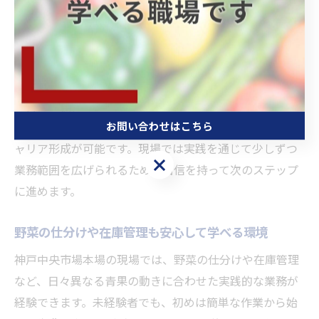
ど基礎から丁寧に教えてもらえます。市場特有の流通ル
ールや安全対策も、段階的に学べるため、初めての方で
も不安なく業務を覚えられる点が特徴です。
また、フォークリフト資格取得の支援など、専門スキル
の習得も積極的にサポートされています。これにより、
お問い合わせはこちら
青果市場で長く働きたいと考える方にとって、着実なキ
ャリア形成が可能です。現場では実践を通じて少しずつ
お問い合わせはこちら
業務範囲を広げられるため、自信を持って次のステップ
に進めます。
野菜の仕分けや在庫管理も安心して学べる環境
神戸中央市場本場の現場では、野菜の仕分けや在庫管理
など、日々異なる青果の動きに合わせた実践的な業務が
経験できます。未経験者でも、初めは簡単な作業から始