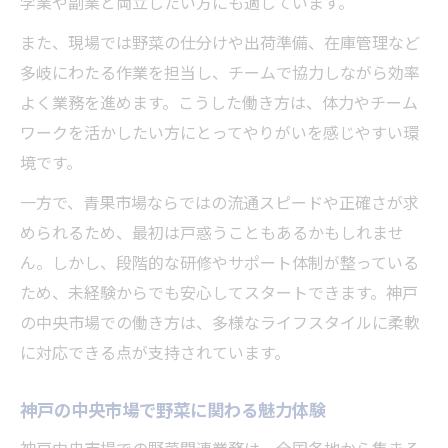
学業や副業と両立したい方にも適しています。
き方
また、現場では野菜の仕分けや出荷準備、在庫管理など
野菜流通でキャリアアップするためのポイ
多岐にわたる作業を担当し、チームで協力しながら効率
ント
よく業務を進めます。こうした働き方は、体力やチーム
神戸中央市場で目指す将来のキャリア像
ワークを活かしたい方にとってやりがいを感じやすい環
安定した正社員雇用を目指す方へ青果求人案内
境です。
神戸中央市場の正社員求人で叶う安定就職
一方で、青果市場ならではの流通スピードや正確さが求
青果市場で長く働ける正社員雇用の魅力
められるため、最初は戸惑うこともあるかもしれませ
福利厚生が充実した神戸の野菜求人を選ぶ
ん。しかし、段階的な研修やサポート体制が整っている
理由
ため、未経験からでも安心してスタートできます。神戸
未経験から正社員を目指せる青果市場の特
の中央市場での働き方は、多様なライフスタイルに柔軟
徴
に対応できる点が支持されています。
神戸本場の安定した雇用環境で働く安心感
神戸の中央市場で野菜に関わる魅力体験
神戸中央市場で得られるワークライフバランス