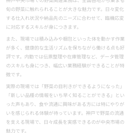
神戸中央市場での野菜関連業務は、全国各地から集まる
神戸中央市場は午後も充実できる勤務体系
旬の野菜に触れられることが大きな魅力です。日々変化
野菜市場で叶うプライベート重視の働き方
する仕入れ状況や納品先のニーズに合わせて、臨機応変
青果求人で実現するワークライフバランス
に対応するスキルが身につきます。
とは
また、現場では積み込みや梱包といった体を動かす作業
神戸本場の市場勤務が家庭や趣味に役立つ
が多く、健康的な生活リズムを保ちながら働ける点も好
理由
評です。内勤では伝票整理や在庫管理など、データ管理
早朝勤務で午後にゆとりが持てる青果市場
のスキルも身につき、幅広い業務経験ができることが特
生活
徴です。
実際の現場では「野菜の目利きができるようになった」
「新しい品種の情報をいち早く知ることができる」とい
った声もあり、食や流通に興味がある方には特にやりが
いを感じられる体験が待っています。神戸で野菜の流通
を支える現場で、日々成長を実感できるのが中央市場の
魅力です。