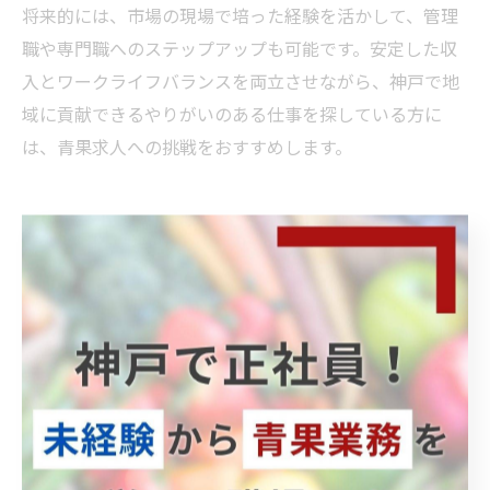
将来的には、市場の現場で培った経験を活かして、管理
職や専門職へのステップアップも可能です。安定した収
入とワークライフバランスを両立させながら、神戸で地
域に貢献できるやりがいのある仕事を探している方に
は、青果求人への挑戦をおすすめします。
未経験でも安心して働ける神戸本場の
環境
神戸中央市場が未経験者を支える教育体制
神戸中央市場では、未経験の方でも安心してスタートで
きる教育体制が整っています。業務に慣れるまで
OJT（現場研修）を中心に、実際の作業を先輩社員と一
緒に進めながら、野菜の仕分けや在庫管理、伝票整理な