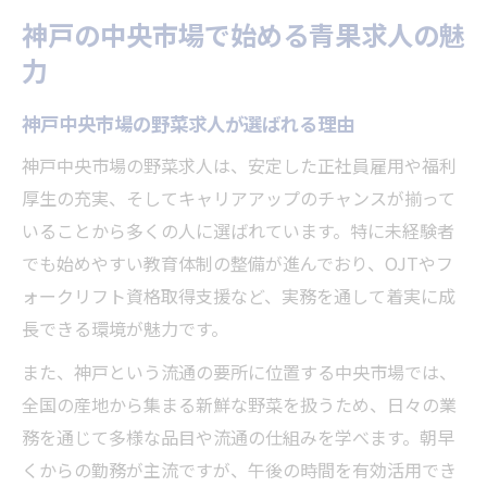
野菜流通を支える神戸中央市場の求人特徴
神戸の中央市場で始める青果求人の魅
とは
力
野菜に関わる市場の仕事に挑戦する理由
神戸中央市場の野菜仕事で得られるやりが
神戸中央市場の野菜求人が選ばれる理由
い
神戸中央市場の野菜求人は、安定した正社員雇用や福利
青果市場での経験がキャリア形成に活きる
厚生の充実、そしてキャリアアップのチャンスが揃って
理由
いることから多くの人に選ばれています。特に未経験者
未経験から始める神戸の市場業務の魅力と
でも始めやすい教育体制の整備が進んでおり、OJTやフ
は
ォークリフト資格取得支援など、実務を通して着実に成
野菜流通を支える現場で成長できるチャン
長できる環境が魅力です。
ス
また、神戸という流通の要所に位置する中央市場では、
神戸で青果求人に挑戦する価値と将来性
全国の産地から集まる新鮮な野菜を扱うため、日々の業
未経験でも安心して働ける神戸本場の環境
務を通じて多様な品目や流通の仕組みを学べます。朝早
くからの勤務が主流ですが、午後の時間を有効活用でき
神戸中央市場が未経験者を支える教育体制