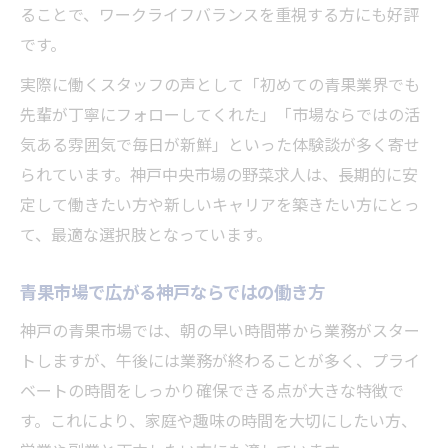
ることで、ワークライフバランスを重視する方にも好評
野菜の仕分けや在庫管理も安心して学べる
です。
環境
神戸本場でのOJT研修が未経験者の味方に
実際に働くスタッフの声として「初めての青果業界でも
なる
先輩が丁寧にフォローしてくれた」「市場ならではの活
気ある雰囲気で毎日が新鮮」といった体験談が多く寄せ
青果市場で初めて働く方が安心できる職場
られています。神戸中央市場の野菜求人は、長期的に安
作り
定して働きたい方や新しいキャリアを築きたい方にとっ
未経験から正社員を目指せる神戸の青果求
て、最適な選択肢となっています。
人
中央市場で広がる野菜のキャリアアップ術
青果市場で広がる神戸ならではの働き方
神戸中央市場で描く野菜業界のキャリアパ
神戸の青果市場では、朝の早い時間帯から業務がスター
ス
トしますが、午後には業務が終わることが多く、プライ
現場業務から営業まで広がる青果市場の成
ベートの時間をしっかり確保できる点が大きな特徴で
長機会
す。これにより、家庭や趣味の時間を大切にしたい方、
フォークリフト資格取得で広がる神戸の働