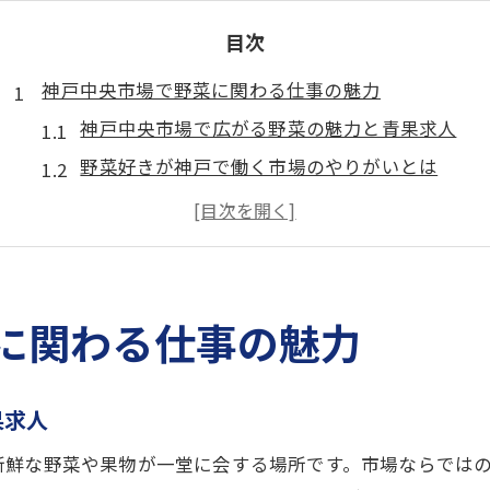
目次
神戸中央市場で野菜に関わる仕事の魅力
神戸中央市場で広がる野菜の魅力と青果求人
野菜好きが神戸で働く市場のやりがいとは
神戸中央市場の青果求人が人気な理由を解説
野菜を支える神戸市場の現場の魅力と特徴
青果業界で神戸中央市場が選ばれる理由
青果業界への第一歩を神戸で踏み出すには
に関わる仕事の魅力
神戸中央市場で青果求人を探す前の準備とは
未経験から神戸で野菜の仕事を始める方法
果求人
青果業界に神戸で入るためのおすすめステップ
新鮮な野菜や果物が一堂に会する場所です。市場ならでは
神戸中央市場で青果の第一歩を踏み出すコツ