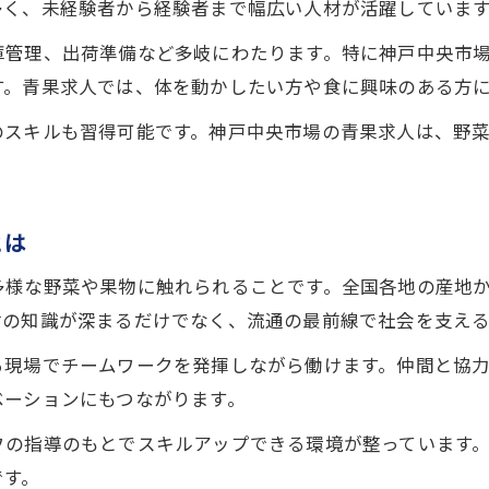
多く、未経験者から経験者まで幅広い人材が活躍していま
野菜好きが神戸で青果業界に挑戦するポイント
庫管理、出荷準備など多岐にわたります。特に神戸中央市
未経験から市場で働くための基礎知識
す。青果求人では、体を動かしたい方や食に興味のある方
神戸中央市場で未経験から野菜を扱うために
のスキルも習得可能です。神戸中央市場の青果求人は、野
青果求人初心者が知るべき市場の基本業務
神戸市場での野菜取扱いの基礎知識を紹介
未経験でも安心な神戸市場の青果求人の魅力
とは
神戸で市場デビューするための野菜知識入門
多様な野菜や果物に触れられることです。全国各地の産地
野菜好きにおすすめ神戸本場の青果求人
材の知識が深まるだけでなく、流通の最前線で社会を支え
野菜好き必見の神戸本場青果求人の魅力
る現場でチームワークを発揮しながら働けます。仲間と協
神戸中央市場で叶える野菜好きの仕事生活
ベーションにもつながります。
青果求人を選ぶなら神戸本場がおすすめな理由
神戸本場の青果求人で広がる野菜の世界
フの指導のもとでスキルアップできる環境が整っています
です。
神戸で見つかる野菜好き向け青果求人特集