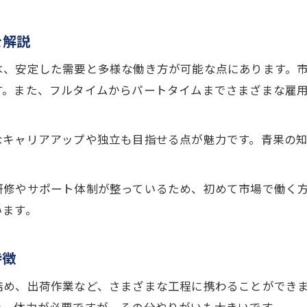
就職活動で知る神戸中央市場の現場力
を解説
神戸中央市場の現場力を就職活動で知ろう
野菜流通を支える神戸中央市場の現場力とは
は、安定した需要と多様な働き方が可能な点にあります。
す。また、フルタイムからパートタイムまでさまざまな雇
青果求人から見る神戸中央市場の実力とは
神戸中央市場の現場で学ぶ野菜の知識と技術
就職活動で注目される神戸中央市場の強み
なキャリアアップや独立も目指せる点が魅力です。青果の
市場仕事のやりがいを野菜の流通から学ぶ
神戸中央市場で学ぶ野菜流通のやりがい
お問い合わせはこちら
お問い合わせはこちら
研修やサポート体制が整っているため、初めて市場で働く
います。
青果求人で体験する野菜の流通現場の魅力
神戸で感じる市場仕事のやりがいと成長
特徴
野菜流通に関わる市場の仕事の奥深さとは
神戸中央市場の青果求人で得るやりがい
詰め、出荷作業など、さまざまな工程に携わることができ