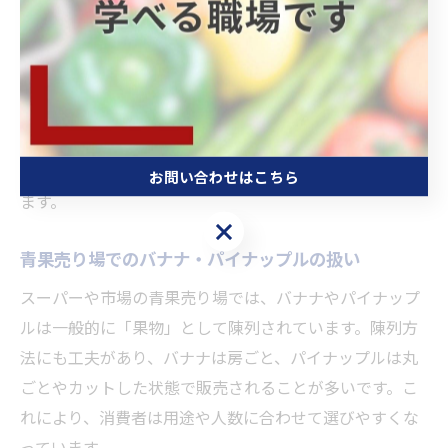
また、青果流通では見た目の規格やサイズ、糖度などの
品質基準が設けられています。これにより、同じバナナ
やパイナップルでも青果としての価値が明確に判断さ
れ、スーパーや市場での取り扱いがスムーズになりま
す。青果物として流通するには、これらの基準を満たす
必要があるため、選果や検品作業が重要な役割を果たし
お問い合わせはこちら
ます。
お問い合わせはこちら
青果売り場でのバナナ・パイナップルの扱い
スーパーや市場の青果売り場では、バナナやパイナップ
ルは一般的に「果物」として陳列されています。陳列方
法にも工夫があり、バナナは房ごと、パイナップルは丸
ごとやカットした状態で販売されることが多いです。こ
れにより、消費者は用途や人数に合わせて選びやすくな
っています。