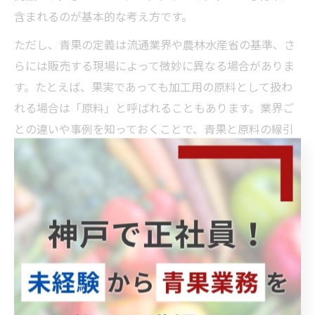
含まれるのが基本的な考え方です。
ただし、青果の定義は流通業界や農林水産省の基準、さ
らには販売する現場によって微妙に異なる場合がありま
す。たとえば、果実であっても加工用の原料として扱わ
れる場合は「原料」と呼ばれることもあります。業界ご
との違いや事例を知っておくことで、青果と原料の線引
きに迷う場面を減らせるでしょう。
青果として流通する果物の特徴を知る
青果として流通する果物には、収穫後すぐに食用可能な
鮮度や見た目の美しさ、輸送や保管に適した状態である
ことが求められます。バナナやパイナップルは輸送時に
成熟度を管理し、店頭に並ぶ時期を調整することで、消
費者が最適な状態で購入できるよう工夫されています。