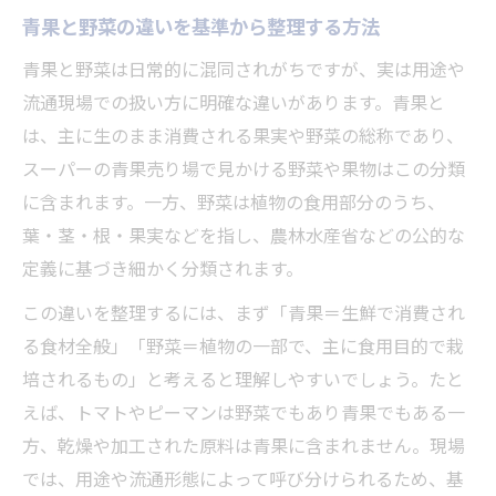
青果と野菜の違いを基準から整理する方法
青果原料の選定基準と流通現場の工夫
現場で役立つ青果と原料の区別の仕方
青果と野菜は日常的に混同されがちですが、実は用途や
青果業務に求められる原料の見極め力
流通現場での扱い方に明確な違いがあります。青果と
は、主に生のまま消費される果実や野菜の総称であり、
青果原料の扱いが仕事に与える影響とは
スーパーの青果売り場で見かける野菜や果物はこの分類
バナナやパイナップルの青果扱いに迫る
に含まれます。一方、野菜は植物の食用部分のうち、
バナナやパイナップルは青果かを解説
葉・茎・根・果実などを指し、農林水産省などの公的な
青果として流通する果物の特徴を知る
定義に基づき細かく分類されます。
青果売り場でのバナナ・パイナップルの扱
この違いを整理するには、まず「青果＝生鮮で消費され
い
る食材全般」「野菜＝植物の一部で、主に食用目的で栽
青果と野菜の線引きが変わる理由とは
培されるもの」と考えると理解しやすいでしょう。たと
バナナやパイナップルの青果的な視点
えば、トマトやピーマンは野菜でもあり青果でもある一
スーパーでよく聞く青果とは何を指すのか
方、乾燥や加工された原料は青果に含まれません。現場
スーパーでの青果売り場の意味と役割
では、用途や流通形態によって呼び分けられるため、基