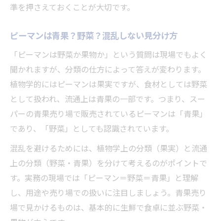
青果部門が扱う品目の基準を知ろう
準を押さえておくことが大切です。
青果と野菜の違いが売り場に与える影響
ピーマンは青果？野菜？混乱しない見分け方
青果表示のポイントと消費者への説明法
「ピーマンは野菜か果物か」という質問は現場でもよく
青果の基礎知識が買い物に役立つ理由
聞かれますが、分類の仕方によって答えが変わります。
青果の成分分析が役立つ場面と基礎知識
植物学的にはピーマンは果実ですが、食材としては野菜
青果の成分分析が現場で活きる理由
として扱われ、流通上は青果の一部です。つまり、スー
青果の分析で知る品質と安全性のポイント
パーの青果売り場で販売されているピーマンは「青果」
野菜の成分分析が青果選びに役立つ場面
であり、「野菜」としても認識されています。
青果原料の分析が業務に与えるメリット
混乱を避けるためには、植物学上の分類（果実）と流通
青果成分の基礎知識を流通現場で活用
上の分類（野菜・青果）を分けて考えるのがポイントで
青果の分類基準を仕事や会話に活かす方法
す。実務の現場では「ピーマン＝野菜＝青果」と理解
青果の分類基準を仕事で活かす実践法
し、用途や売り場での扱いに注目しましょう。青果売り
場で見かけるものは、基本的に生鮮で食卓に並ぶ野菜・
会話で使える青果の分類知識の整理術