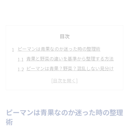
目次
ピーマンは青果なのか迷った時の整理術
青果と野菜の違いを基準から整理する方法
ピーマンは青果？野菜？混乱しない見分け
方
青果の分類で迷う時の判断ポイントを解説
野菜の知識で青果への理解を深めるコツ
青果売り場でのピーマンの扱い方を知ろう
ピーマンは青果なのか迷った時の整理
青果と原料を実務で区別する視点
術
青果と原料の実務上の使い分けポイント