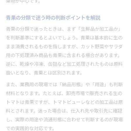
果物が中心です。
青果の基準を使い分けるためのポイント
青果原料の分類が現場で役立つ理由
青果の分類で迷う時の判断ポイントを解説
青果の知識が日常や取引にどう活きるか
青果の分類で迷ったときは、まず「生鮮品か加工品か」
を判断基準にするとよいでしょう。青果は基本的に生の
まま消費されるものを指しますが、カット野菜やサラダ
用の下処理済み商品も青果に含まれる場合があります。
逆に、乾燥や冷凍、缶詰など加工処理されたものは原料
扱いとなり、青果とは区別されます。
また、業務用の現場では「納品形態」や「用途」も判断
材料となります。たとえば、卸売市場で販売される生の
トマトは青果ですが、トマトピューレなどの加工品は原
料とされます。迷った場合は、仕入れ先や取引先に確認
し、実際の用途や流通形態に合わせて判断するのが現場
での実践的な対応です。