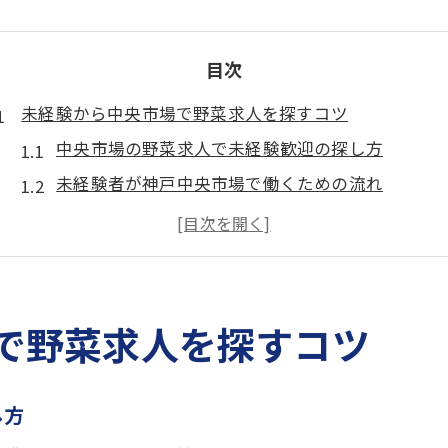
目次
未経験から中央市場で野菜求人を探すコツ
中央市場の野菜求人で未経験歓迎の探し方
未経験者が神戸中央市場で働くための流れ
野菜求人を中央市場で見極めるポイント
神戸の中央市場で野菜求人へ応募するコツ
中央市場での野菜求人が未経験者に適する理由
神戸発青果求人で高時給を目指す働き方
で野菜求人を探すコツ
神戸中央市場の野菜求人で高時給を得る方法
青果求人で高時給を目指す神戸市場のポイント
し方
野菜関連求人で収入アップが叶う働き方