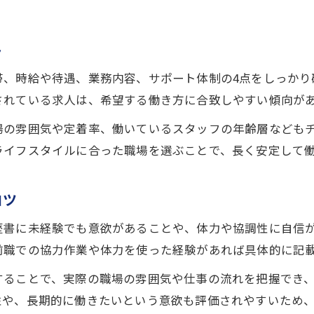
経験不問の野菜仕分け求人で押さえるポイント
体力面が心配な方へ市場での働き方実例
ト
中央市場の野菜求人で体力に不安な方の働き方
帯、時給や待遇、業務内容、サポート体制の4点をしっかり
神戸中央市場で体力負担が少ない野菜求人事例
されている求人は、希望する働き方に合致しやすい傾向が
野菜関連求人で無理せず働くための市場選び
場の雰囲気や定着率、働いているスタッフの年齢層なども
体力に自信がなくても続く中央市場の野菜求人
ライフスタイルに合った職場を選ぶことで、長く安定して
神戸中央市場で体力を考慮した野菜求人の選択
神戸中央市場で安定収入を得る方法とは
お問い合わせはこちら
お問い合わせはこちら
コツ
神戸中央市場の野菜求人で安定収入を確保する方
歴書に未経験でも意欲があることや、体力や協調性に自信
野菜関連求人で神戸中央市場の安定性を活かす
前職での協力作業や体力を使った経験があれば具体的に記
中央市場の野菜求人が安定収入につながる理由
することで、実際の職場の雰囲気や仕事の流れを把握でき
神戸で野菜求人を選び安定収入を得るコツ
性や、長期的に働きたいという意欲も評価されやすいため、
中央市場の野菜求人で長期安定を目指す方法