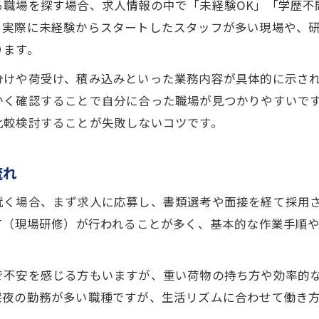
る職場を探す場合、求人情報の中で「未経験OK」「学歴不
高時給を狙う神戸中央市場の野菜バイト事情
、実際に未経験からスタートしたスタッフが多い現場や、
神戸中央市場の野菜求人で効率よく稼ぐ秘訣
ります。
早朝や深夜の中央市場バイト事情を解説
分けや荷受け、積み込みといった業務内容が具体的に示さ
中央市場の野菜求人は早朝や深夜も充実
かく確認することで自分に合った職場が見つかりやすいで
神戸中央市場で深夜バイトを選ぶメリット
比較検討することが失敗しないコツです。
野菜求人の早朝・深夜帯で働く魅力
中央市場の野菜求人で効率よく稼ぐ時間帯
流れ
深夜や早朝勤務で神戸の野菜求人を活用
就く場合、まず求人に応募し、書類選考や面接を経て採用
野菜仕分け求人に応募する際のポイント
T（現場研修）が行われることが多く、基本的な作業手順
中央市場の野菜仕分け求人応募で重視すべき点
神戸中央市場の野菜仕分け職の選び方
で不安を感じる方もいますが、重い荷物の持ち方や効率的
野菜求人応募時に確認すべき市場の条件
深夜の勤務が多い職種ですが、生活リズムに合わせて働き
中央市場での野菜仕分け求人の実際の仕事内容